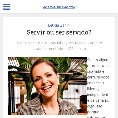
Letícia Zanini
Servir ou ser servido?
3 anos Escrito por
Visualizações
Marcio Carneiro
add comentário
176 escrito
Se em algum
momento da
sua vida e
carreira você
conheceu
líderes,
independent
e de cenário,
digo isso
porque
existem os