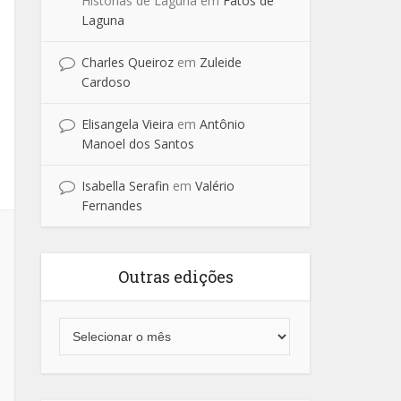
Historias de Laguna
em
Fatos de
Laguna
Charles Queiroz
em
Zuleide
Cardoso
Elisangela Vieira
em
Antônio
Manoel dos Santos
Isabella Serafin
em
Valério
Fernandes
Outras edições