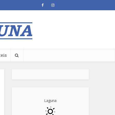
teis
Laguna