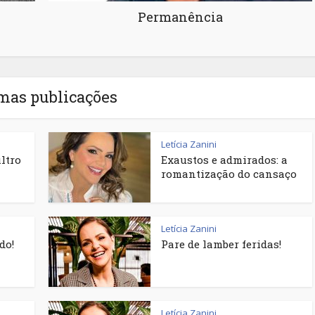
Permanência
mas publicações
Letícia Zanini
iltro
Exaustos e admirados: a
romantização do cansaço
Letícia Zanini
do!
Pare de lamber feridas!
Letícia Zanini