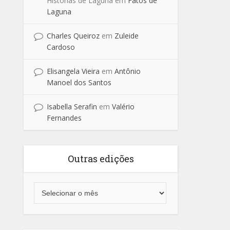
Historias de Laguna
em
Fatos de
Laguna
Charles Queiroz
em
Zuleide
Cardoso
Elisangela Vieira
em
Antônio
Manoel dos Santos
Isabella Serafin
em
Valério
Fernandes
Outras edições