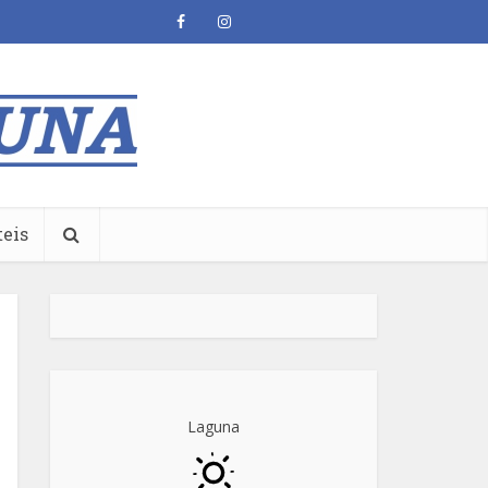
teis
Laguna