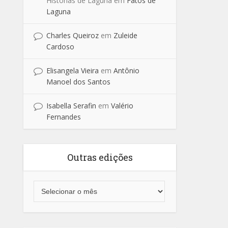
Historias de Laguna
em
Fatos de
Laguna
Charles Queiroz
em
Zuleide
Cardoso
Elisangela Vieira
em
Antônio
Manoel dos Santos
Isabella Serafin
em
Valério
Fernandes
Outras edições