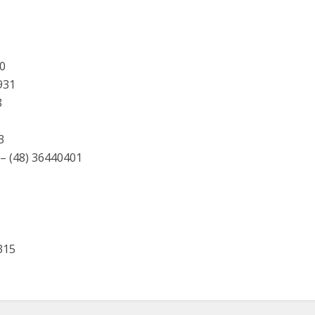
80
0931
8
3
 – (48) 36440401
1315