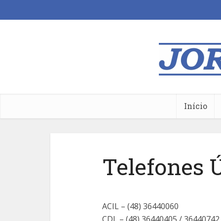
Início
Telefones Ú
ACIL – (48) 36440060
CDL – (48) 36440405 / 36440742