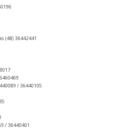
40196
as (48) 36442441
68017
 36460469
6440089 / 36440105
85
0
59 / 36440401