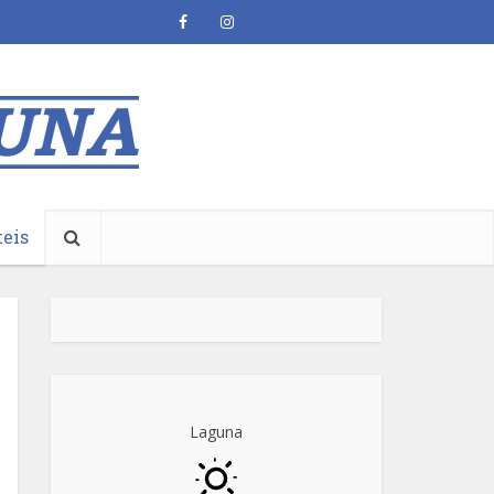
teis
Laguna