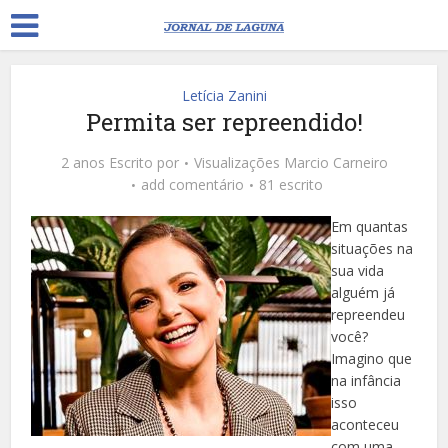
Letícia Zanini
Permita ser repreendido!
2 anos Escrito por
Visualizações
Marcio Carneiro
add comentário
81 escrito
Em quantas
situações na
sua vida
alguém já
repreendeu
você?
Imagino que
na infância
isso
aconteceu
com uma