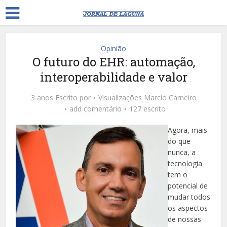
Opinião
O futuro do EHR: automação,
interoperabilidade e valor
3 anos Escrito por
Visualizações
Marcio Carneiro
add comentário
127 escrito
Agora, mais
do que
nunca, a
tecnologia
tem o
potencial de
mudar todos
os aspectos
de nossas