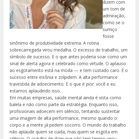
dizem com
um tom de
admiração,
como se o
sumiço
fosse
sinônimo de produtividade extrema. A rotina
sobrecarregada virou medalha. O excesso de trabalho, um
símbolo de sucesso. E o que antes poderia soar como um
sinal de alerta agora é celebrado como virtude. O aplauso
ao esgotamento está na moda — e tem custado caro. É o
sucesso entre insônia e zolpidem. A alta performance
travestida de adoecimento. E o que é pior: você e eu
estamos aplaudindo isso.
Em muitas empresas, saúde mental ainda é vista como
balela e não como parte da estratégia. Enquanto isso,
profissionais adoecem em silêncio, tentando sustentar
uma imagem de alta performance, mesmo quando o
corpo e a mente já pedem socorro. O mundo do trabalho
não aplaude quem se cuida, mas quem se esgota em
silêncio. O orgulho de dizer que não tem tempo virou