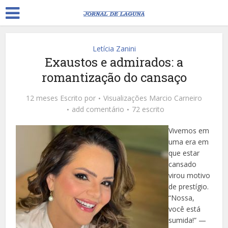
Letícia Zanini
Exaustos e admirados: a
romantização do cansaço
12 meses Escrito por
Visualizações
Marcio Carneiro
add comentário
72 escrito
Vivemos em
uma era em
que estar
cansado
virou motivo
de prestígio.
“Nossa,
você está
sumida!” —