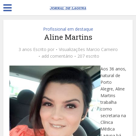
Profissional em destaque
Aline Martins
3 anos Escrito por
Visualizações
Marcio Carneiro
add comentário
207 escrito
Aos 36 anos,
natural de
Porto
Alegre, Aline
Martins
trabalha
como
secretaria na
Clínica
Médica
Laguna há