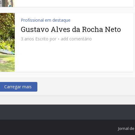
Profissional em destaque
Gustavo Alves da Rocha Neto
3 anos Escrito por
add comentário
Carregar mais
Jornal d