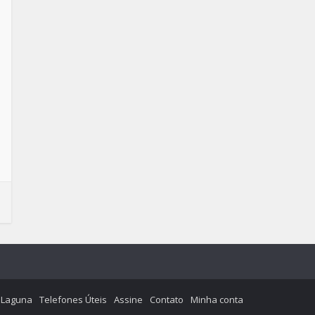
e Laguna
Telefones Úteis
Assine
Contato
Minha conta