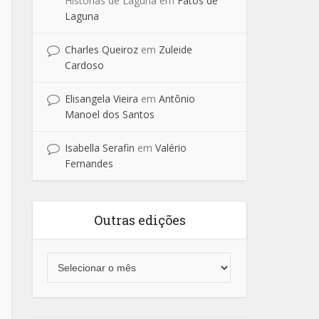
Historias de Laguna
em
Fatos de
Laguna
Charles Queiroz
em
Zuleide
Cardoso
Elisangela Vieira
em
Antônio
Manoel dos Santos
Isabella Serafin
em
Valério
Fernandes
Outras edições