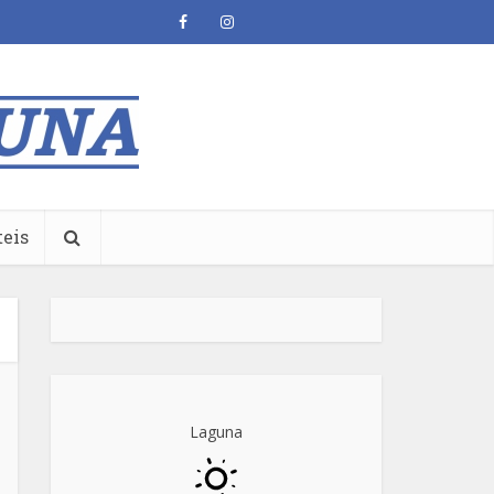
teis
Laguna