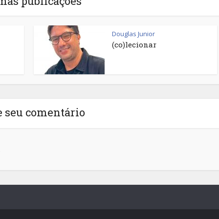
mas publicações
Douglas Junior
(co)lecionar
e seu comentário
.