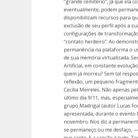
“grande cemitério”, já que ela c
eventualmente, podem permanece
disponibilizam recursos para qu
exclusão de seu perfil após a s
configurações de transformaçã
“contato herdeiro”. Ao demonst
permanência na plataforma o us
de sua memória virtualizada. Ser
Artificial, em constante evoluçã
quem já morreu? Sem tal respost
reflexão, um pequeno fragmento
Cecília Meireles. Não apenas pe
último dia 9/11, mas, especialm
grupo Madrigal (autor Lucas Fon
apresentada, durante o evento
novembro. Nos diz a permanente 
se permaneço ou me desfaço, — n
que canto. E a canção é tudo. T