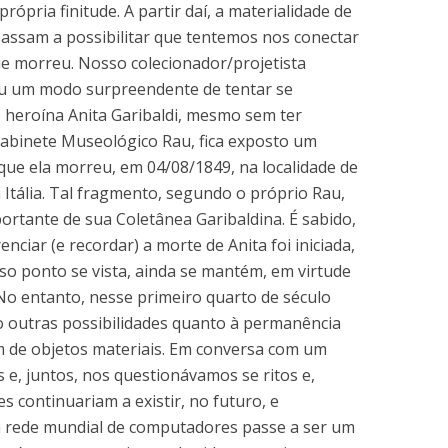
rópria finitude. A partir daí, a materialidade de
passam a possibilitar que tentemos nos conectar
que morreu. Nosso colecionador/projetista
u um modo surpreendente de tentar se
 heroína Anita Garibaldi, mesmo sem ter
Gabinete Museológico Rau, fica exposto um
que ela morreu, em 04/08/1849, na localidade de
 Itália. Tal fragmento, segundo o próprio Rau,
portante de sua Coletânea Garibaldina. É sabido,
nciar (e recordar) a morte de Anita foi iniciada,
so ponto se vista, ainda se mantém, em virtude
No entanto, nesse primeiro quarto de século
do outras possibilidades quanto à permanência
m de objetos materiais. Em conversa com um
e, juntos, nos questionávamos se ritos e,
s continuariam a existir, no futuro, e
 a rede mundial de computadores passe a ser um