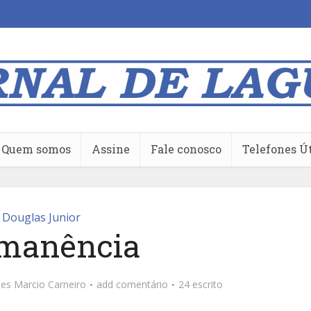
Quem somos
Assine
Fale conosco
Telefones Ú
Douglas Junior
manência
ões
Marcio Carneiro
add comentário
24 escrito