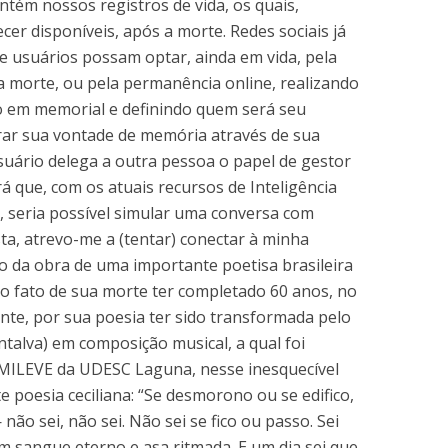
ontém nossos registros de vida, os quais,
r disponíveis, após a morte. Redes sociais já
e usuários possam optar, ainda em vida, pela
ua morte, ou pela permanência online, realizando
o em memorial e definindo quem será seu
rar sua vontade de memória através de sua
uário delega a outra pessoa o papel de gestor
á que, com os atuais recursos de Inteligência
o, seria possível simular uma conversa com
a, atrevo-me a (tentar) conectar à minha
 da obra de uma importante poetisa brasileira
lo fato de sua morte ter completado 60 anos, no
ente, por sua poesia ter sido transformada pelo
talva) em composição musical, a qual foi
 MILEVE da UDESC Laguna, nesse inesquecível
poesia ceciliana: “Se desmorono ou se edifico,
ão sei, não sei. Não sei se fico ou passo. Sei
em sangue eterno e asa ritmada. E um dia sei que