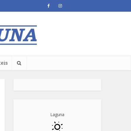
teis
Laguna