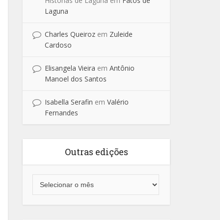
Historias de Laguna
em
Fatos de
Laguna
Charles Queiroz
em
Zuleide
Cardoso
Elisangela Vieira
em
Antônio
Manoel dos Santos
Isabella Serafin
em
Valério
Fernandes
Outras edições