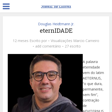
Douglas Heidtmann Jr.
eternIDADE
12 meses Escrito por
Visualizações
Marcio Carneiro
add comentário
27 escrito
A palavra
eternidade
vem do latim
AETERNUS,
“o que dura,
permanente,
sem fim”,
contração
de
AEVITERNUS