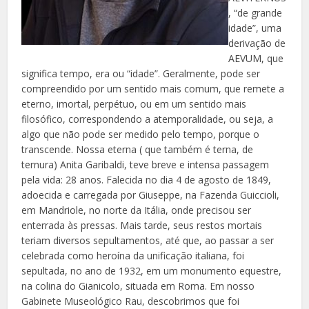
, “de grande
idade”, uma
derivação de
AEVUM, que
significa tempo, era ou “idade”. Geralmente, pode ser
compreendido por um sentido mais comum, que remete a
eterno, imortal, perpétuo, ou em um sentido mais
filosófico, correspondendo a atemporalidade, ou seja, a
algo que não pode ser medido pelo tempo, porque o
transcende. Nossa eterna ( que também é terna, de
ternura) Anita Garibaldi, teve breve e intensa passagem
pela vida: 28 anos. Falecida no dia 4 de agosto de 1849,
adoecida e carregada por Giuseppe, na Fazenda Guiccioli,
em Mandriole, no norte da Itália, onde precisou ser
enterrada às pressas. Mais tarde, seus restos mortais
teriam diversos sepultamentos, até que, ao passar a ser
celebrada como heroína da unificação italiana, foi
sepultada, no ano de 1932, em um monumento equestre,
na colina do Gianicolo, situada em Roma. Em nosso
Gabinete Museológico Rau, descobrimos que foi