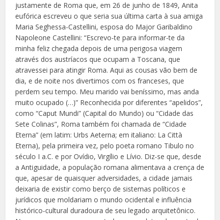
justamente de Roma que, em 26 de junho de 1849, Anita
eufórica escreveu o que seria sua última carta à sua amiga
Maria Seghessa-Castellini, esposa do Major Garibaldino
Napoleone Castellini: “Escrevo-te para informar-te da
minha feliz chegada depois de uma perigosa viagem
através dos austríacos que ocupam a Toscana, que
atravessei para atingir Roma. Aqui as cousas vão bem de
dia, e de noite nos divertimos com os franceses, que
perdem seu tempo. Meu marido vai beníssimo, mas anda
muito ocupado (…)” Reconhecida por diferentes “apelidos”,
como “Caput Mundi” (Capital do Mundo) ou “Cidade das
Sete Colinas”, Roma também foi chamada de “Cidade
Eterna” (em latim: Urbs Aeterna; em italiano: La Città
Eterna), pela primeira vez, pelo poeta romano Tibulo no
século I a.C. e por Ovídio, Virgílio e Lívio. Diz-se que, desde
a Antiguidade, a população romana alimentava a crença de
que, apesar de quaisquer adversidades, a cidade jamais
deixaria de existir como berço de sistemas políticos e
jurídicos que moldariam o mundo ocidental e influência
histórico-cultural duradoura de seu legado arquitetônico.