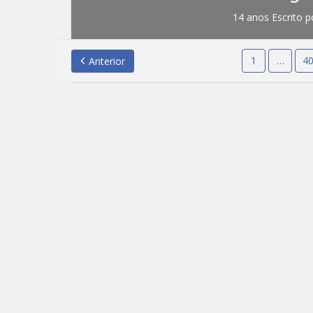
14 anos Escrito p
1
…
4
Anterior