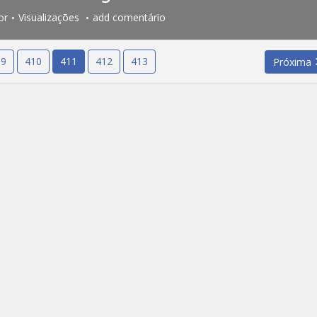
or
Visualizações
add comentário
09
410
411
412
413
Próxima