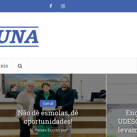
teis
Geral
Não dê esmolas, dê
Eng
oportunidades!
UDESC
levam
12 meses Escrito por