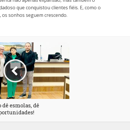
resenta não apenas expansão, mas também o
adoso que conquistou clientes fiéis. E, como o
, os sonhos seguem crescendo.
 dê esmolas, dê
portunidades!