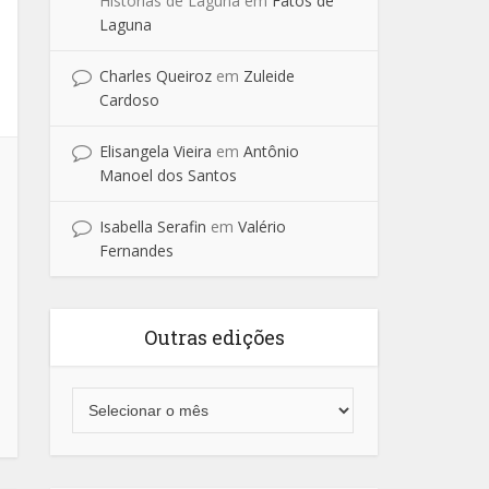
Historias de Laguna
em
Fatos de
Laguna
Charles Queiroz
em
Zuleide
Cardoso
Elisangela Vieira
em
Antônio
Manoel dos Santos
Isabella Serafin
em
Valério
Fernandes
Outras edições