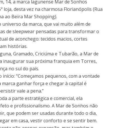
em, 14, a marca lagunense Mar de Sonhos
ª loja, desta vez na charmosa Florianópolis (Rua
ma ao Beira Mar Shopping).
 universo da marca, que vai muito além de
ças de sleepwear pensadas para transformar o
al de aconchego: tecidos macios, cortes
am histórias.
aguna, Gramado, Criciúma e Tubarão, a Mar de
 inaugurar sua próxima franquia em Torres,
ça no sul do país.
o início: “Começamos pequenos, com a vontade
a marca ganhar força e chegar à capital é
rsistir vale a pena.”
oda a parte estratégica e comercial, ela
feto e profissionalismo. A Mar de Sonhos não
r, que podem ser usadas durante todo o dia,
ar em casa, vestir conforto e se sentir bem.