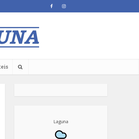
teis
Laguna