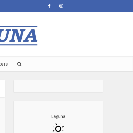
teis
Laguna