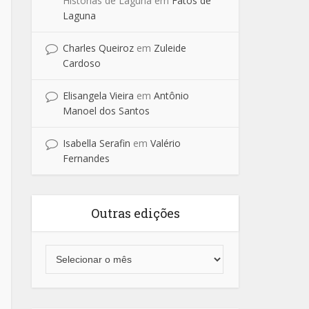
Historias de Laguna
em
Fatos de
Laguna
Charles Queiroz
em
Zuleide
Cardoso
Elisangela Vieira
em
Antônio
Manoel dos Santos
Isabella Serafin
em
Valério
Fernandes
Outras edições