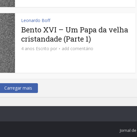
Leonardo Boff
Bento XVI – Um Papa da velha
cristandade (Parte 1)
4 anos Escrito por
add comentário
Carregar mais
Jornal d