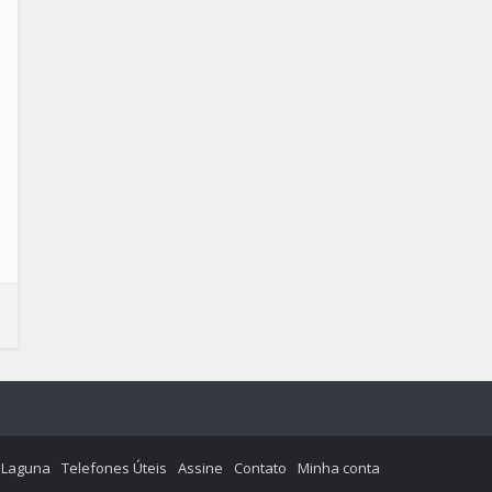
e Laguna
Telefones Úteis
Assine
Contato
Minha conta