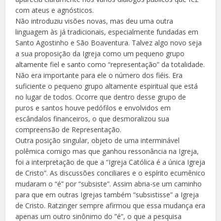
com ateus e agnósticos.
Não introduziu visões novas, mas deu uma outra
linguagem às já tradicionais, especialmente fundadas em
Santo Agostinho e São Boaventura. Talvez algo novo seja
a sua proposição da Igreja como um pequeno grupo
altamente fiel e santo como “representação” da totalidade.
Não era importante para ele o número dos fiéis. Era
suficiente o pequeno grupo altamente espiritual que está
no lugar de todos. Ocorre que dentro desse grupo de
puros e santos houve pedófilos e envolvidos em
escândalos financeiros, o que desmoralizou sua
compreensão de Representação.
Outra posição singular, objeto de uma interminável
polêmica comigo mas que ganhou ressonância na Igreja,
foi a interpretação de que a “Igreja Católica é a única Igreja
de Cristo”. As discussões conciliares e o espírito ecumênico
mudaram o “é” por “subsiste”. Assim abria-se um caminho
para que em outras Igrejas também “subsistisse” a Igreja
de Cristo. Ratzinger sempre afirmou que essa mudança era
apenas um outro sinônimo do ”é”, o que a pesquisa