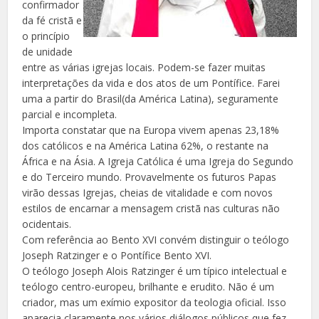
confirmador
da fé cristã e
o princípio
de unidade
entre as várias igrejas locais. Podem-se fazer muitas
interpretações da vida e dos atos de um Pontífice. Farei
uma a partir do Brasil(da América Latina), seguramente
parcial e incompleta.
Importa constatar que na Europa vivem apenas 23,18%
dos católicos e na América Latina 62%, o restante na
África e na Ásia. A Igreja Católica é uma Igreja do Segundo
e do Terceiro mundo. Provavelmente os futuros Papas
virão dessas Igrejas, cheias de vitalidade e com novos
estilos de encarnar a mensagem cristã nas culturas não
ocidentais.
Com referência ao Bento XVI convém distinguir o teólogo
Joseph Ratzinger e o Pontífice Bento XVI.
O teólogo Joseph Alois Ratzinger é um típico intelectual e
teólogo centro-europeu, brilhante e erudito. Não é um
criador, mas um exímio expositor da teologia oficial. Isso
aparecia claramente nos vários diálogos públicos que fez