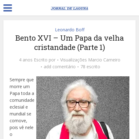
Leonardo Boff
Bento XVI – Um Papa da velha
cristandade (Parte 1)
4 anos Escrito por
Visualizações
Marcio Carneiro
add comentário
78 escrito
Sempre que
morre um
Papa toda a
comunidade
eclesial e
mundial se
comove,
pois vê nele
o