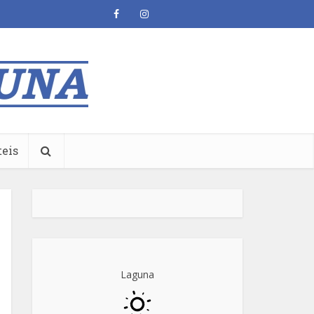
teis
Laguna