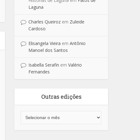
Historias de Laguna
em
Fatos de
Laguna
Charles Queiroz
em
Zuleide
Cardoso
Elisangela Vieira
em
Antônio
Manoel dos Santos
Isabella Serafin
em
Valério
Fernandes
Outras edições