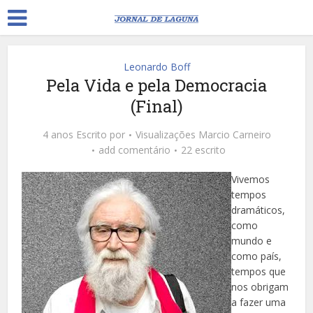
Leonardo Boff
Pela Vida e pela Democracia
(Final)
4 anos Escrito por
Visualizações
Marcio Carneiro
add comentário
22 escrito
Vivemos
tempos
dramáticos,
como
mundo e
como país,
tempos que
nos obrigam
a fazer uma