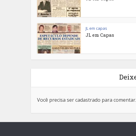
JL em capas
JL em Capas
Deix
Você precisa ser cadastrado para comentar