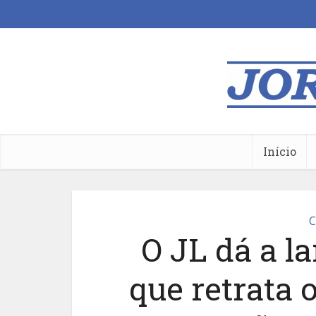
Início
C
O JL dá a l
que retrata 