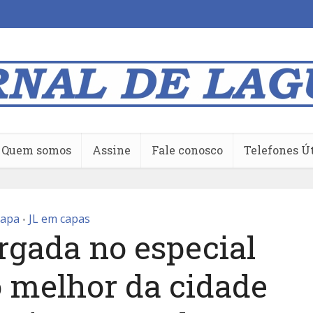
Quem somos
Assine
Fale conosco
Telefones Ú
apa
JL em capas
•
argada no especial
o melhor da cidade