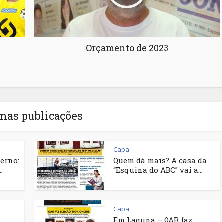
Orçamento de 2023
mas publicações
Capa
terno:
Quem dá mais? A casa da
.
“Esquina do ABC” vai a...
Capa
Em Laguna – OAB faz