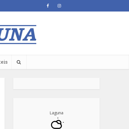
teis
Laguna