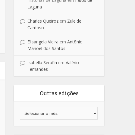
Historias de Laguna
em
Fatos de
Laguna
Charles Queiroz
em
Zuleide
Cardoso
Elisangela Vieira
em
Antônio
Manoel dos Santos
Isabella Serafin
em
Valério
Fernandes
Outras edições