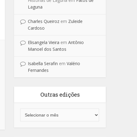
Historias de Laguna
em
Fatos de
Laguna
Charles Queiroz
em
Zuleide
Cardoso
Elisangela Vieira
em
Antônio
Manoel dos Santos
Isabella Serafin
em
Valério
Fernandes
Outras edições