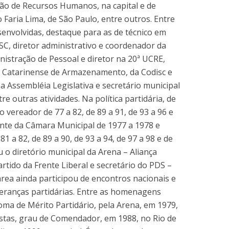
ção de Recursos Humanos, na capital e de
 Faria Lima, de São Paulo, entre outros. Entre
esenvolvidas, destaque para as de técnico em
SC, diretor administrativo e coordenador da
nistração de Pessoal e diretor na 20ª UCRE,
a Catarinense de Armazenamento, da Codisc e
a Assembléia Legislativa e secretário municipal
e outras atividades. Na política partidária, de
to vereador de 77 a 82, de 89 a 91, de 93 a 96 e
ente da Câmara Municipal de 1977 a 1978 e
1 a 82, de 89 a 90, de 93 a 94, de 97 a 98 e de
iu o diretório municipal da Arena – Aliança
rtido da Frente Liberal e secretário do PDS –
área ainda participou de encontros nacionais e
deranças partidárias. Entre as homenagens
oma de Mérito Partidário, pela Arena, em 1979,
istas, grau de Comendador, em 1988, no Rio de