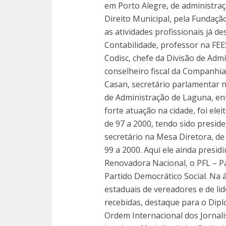
em Porto Alegre, de administra
Direito Municipal, pela Fundação
as atividades profissionais já d
Contabilidade, professor na FEE
Codisc, chefe da Divisão de Admi
conselheiro fiscal da Companhi
Casan, secretário parlamentar n
de Administração de Laguna, entr
forte atuação na cidade, foi elei
de 97 a 2000, tendo sido presid
secretário na Mesa Diretora, de 8
99 a 2000. Aqui ele ainda presid
Renovadora Nacional, o PFL – Pa
Partido Democrático Social. Na 
estaduais de vereadores e de li
recebidas, destaque para o Dipl
Ordem Internacional dos Jornal