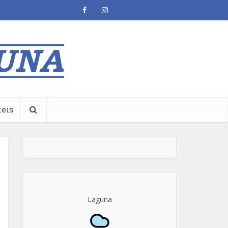
teis
Laguna