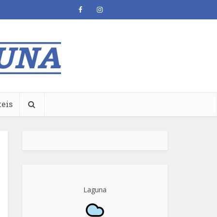
teis
Laguna