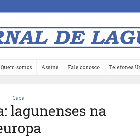
Quem somos
Assine
Fale conosco
Telefones Ú
Capa
a: lagunenses na
europa