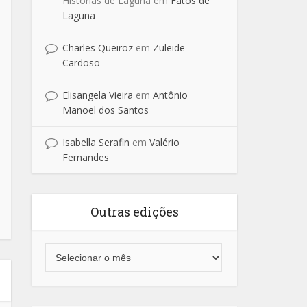
Historias de Laguna
em
Fatos de
Laguna
Charles Queiroz
em
Zuleide
Cardoso
Elisangela Vieira
em
Antônio
Manoel dos Santos
Isabella Serafin
em
Valério
Fernandes
Outras edições