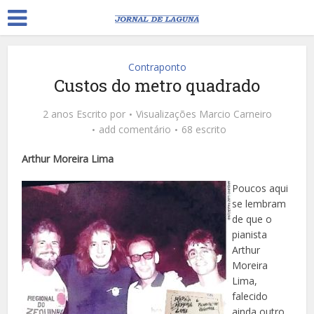
Contraponto
Custos do metro quadrado
2 anos Escrito por
Visualizações
Marcio Carneiro
add comentário
68 escrito
Arthur Moreira Lima
Poucos aqui
se lembram
de que o
pianista
Arthur
Moreira
Lima,
falecido
ainda outro