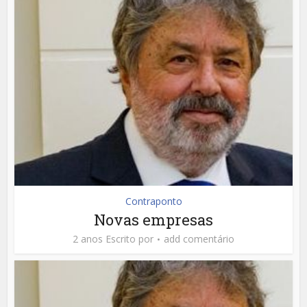
Contraponto
Novas empresas
2 anos Escrito por
add comentário