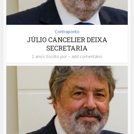
Contraponto
JÚLIO CANCELIER DEIXA
SECRETARIA
2 anos Escrito por
add comentário