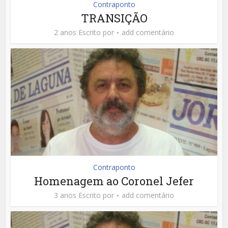
Contraponto
TRANSIÇÃO
2 anos Escrito por
add comentário
Contraponto
Homenagem ao Coronel Jefer
3 anos Escrito por
add comentário