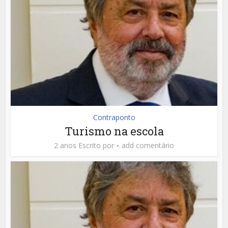
Contraponto
Turismo na escola
2 anos Escrito por
add comentário