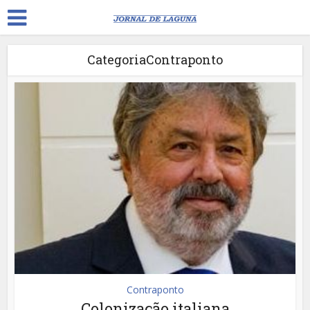
CategoriaContraponto
Contraponto
Colonização italiana