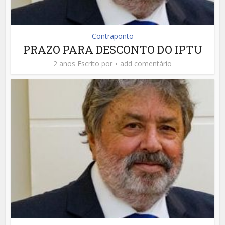
Contraponto
PRAZO PARA DESCONTO DO IPTU
2 anos Escrito por
add comentário