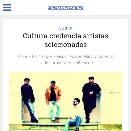
Cultura
Cultura credencia artistas
selecionados
4 anos Escrito por
Visualizações
Marcio Carneiro
add comentário
66 escrito