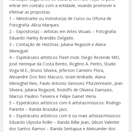
entrar em contato com a entidade, visando promover e
efetivar as propostas.
1 – Ministrante ou Instrutor(a) de Curso ou Oficina de
Fotografia: Alícia Marques.
2 – Expositor(a) – Artistas em Artes Visuais – Fotografia:
Eduardo Harley Brandão Delgado.
3 – Contação de Histórias: Juliana Regazoli e Alana
Meneguel.
4 – Espetáculos artísticos Flash mob: Diego Rezende MEI,
José Henrique da Costa Bento, Rogério A. Perito, Studio
Voga M.E., Bruno Silveira, Jeferson Carneiro Flora,
Alexandre Dos Reis Macuco, Israel Andrade, Alana
Meneghel Reis, Paulo Antonio Genovez Pfutzenreuter, Jean
Silveira, Juliana Regazoli, Rodolfo de Oliveira Damazio,
Marcus Paulino Teixeira e Felipe Gainet Vieria.
5 – Espetáculos artísticos com 6 artistas/músicos: Rodrigo
Parente – Banda Brazuka Jazz.
6 – Espetáculos artísticos com 6 ou mais artistas/músicos:
Eduardo Ulysséa Rollin – Banda Billie Jean, Gilson Valentin
dos Santos Ramos – Banda Sentapua e Aleksander dos