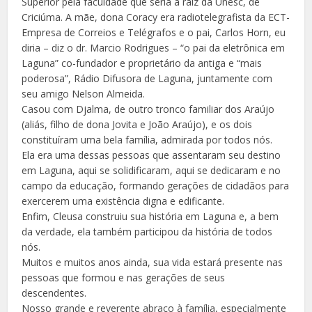
Superior pela faculdade que seria a raiz da Unesc, de
Criciúma. A mãe, dona Coracy era radiotelegrafista da ECT-
Empresa de Correios e Telégrafos e o pai, Carlos Horn, eu
diria – diz o dr. Marcio Rodrigues – “o pai da eletrônica em
Laguna” co-fundador e proprietário da antiga e “mais
poderosa”, Rádio Difusora de Laguna, juntamente com
seu amigo Nelson Almeida.
Casou com Djalma, de outro tronco familiar dos Araújo
(aliás, filho de dona Jovita e João Araújo), e os dois
constituíram uma bela família, admirada por todos nós.
Ela era uma dessas pessoas que assentaram seu destino
em Laguna, aqui se solidificaram, aqui se dedicaram e no
campo da educação, formando gerações de cidadãos para
exercerem uma existência digna e edificante.
Enfim, Cleusa construiu sua história em Laguna e, a bem
da verdade, ela também participou da história de todos
nós.
Muitos e muitos anos ainda, sua vida estará presente nas
pessoas que formou e nas gerações de seus
descendentes.
Nosso grande e reverente abraço à família, especialmente