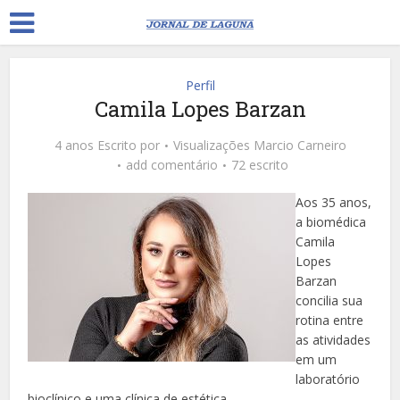
Perfil
Camila Lopes Barzan
4 anos Escrito por
Visualizações
Marcio Carneiro
add comentário
72 escrito
Aos 35 anos,
a biomédica
Camila
Lopes
Barzan
concilia sua
rotina entre
as atividades
em um
laboratório
bioclínico e uma clínica de estética.