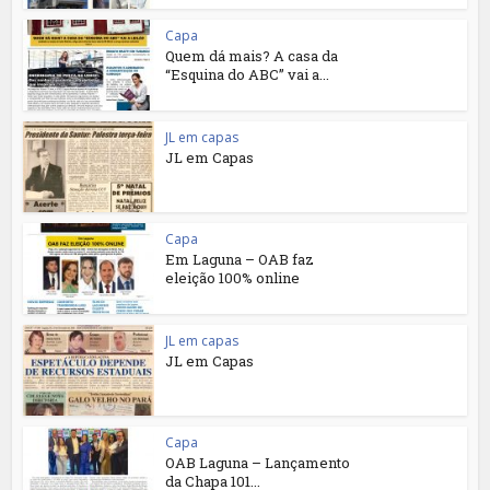
Capa
Quem dá mais? A casa da
“Esquina do ABC” vai a...
JL em capas
JL em Capas
Capa
Em Laguna – OAB faz
eleição 100% online
JL em capas
JL em Capas
Capa
OAB Laguna – Lançamento
da Chapa 101...