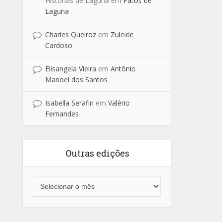
Historias de Laguna
em
Fatos de
Laguna
Charles Queiroz
em
Zuleide
Cardoso
Elisangela Vieira
em
Antônio
Manoel dos Santos
Isabella Serafin
em
Valério
Fernandes
Outras edições