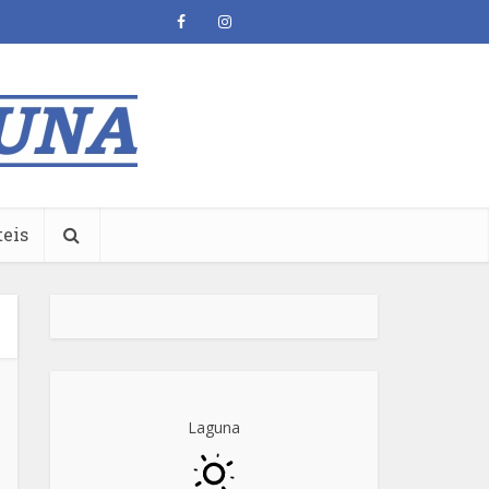
teis
Laguna